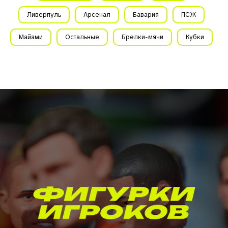
Ливерпуль
Арсенал
Бавария
ПСЖ
Майами
Остальные
Брелки-мячи
Кубки