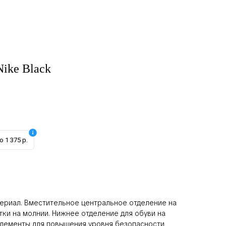
ike Black
 1 375 р.
ериал. Вместительное центральное отделение на
тки на молнии. Нижнее отделение для обуви на
лементы для повышения уровня безопасности