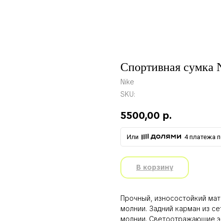
Спортивная сумка N
Nike
SKU:
5500,00
р.
Или
4 платежа по
В корзину
Прочный, износостойкий мат
молнии. Задний карман из се
молнии. Светоотражающие э