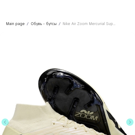
Main page
Обувь - бутсы
Nike Air Zoom Mercurial Superfly 9 Pro FG - Mad Ready Pack