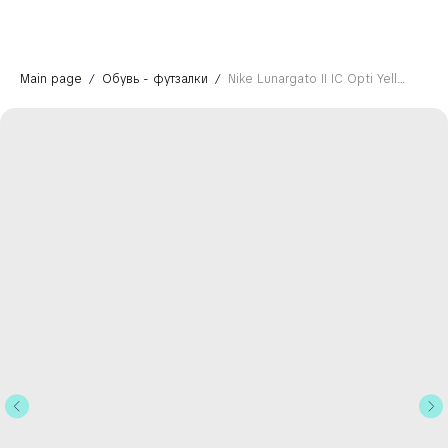
Main page
Обувь - футзалки
Nike Lunargato II IC Opti Yellow