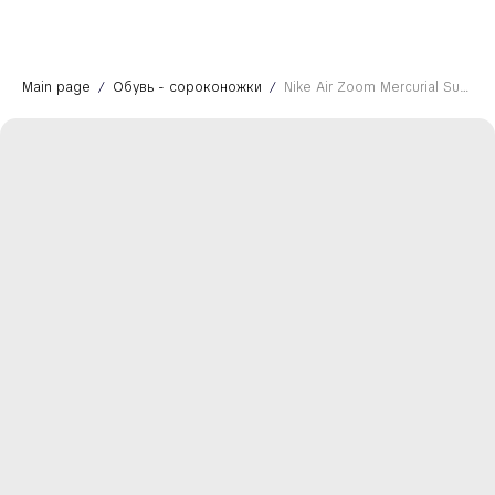
Main page
Обувь - сороконожки
Nike Air Zoom Mercurial Superfly 10 Pro TF Dream Speed 9