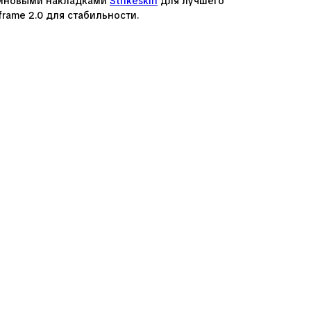
зиновыми накладками
Strikeskin
для лучшего
frame 2.0 для стабильности.