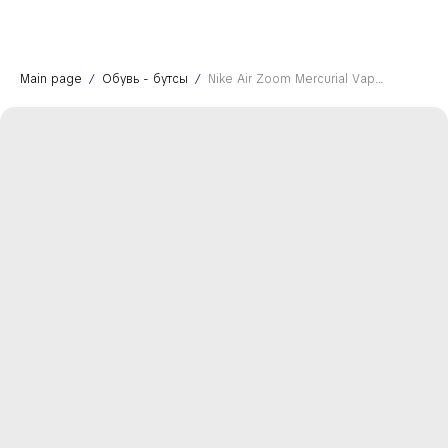
Main page
Обувь - бутсы
Nike Air Zoom Mercurial Vapor 16 Academy FG - United Pack 001