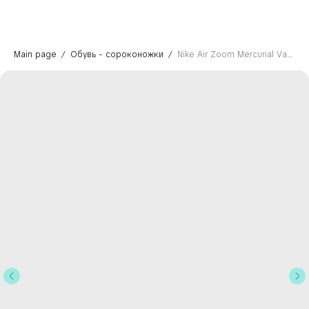
Main page
Обувь - сороконожки
Nike Air Zoom Mercurial Vapor 15 Academy TF - United Pack