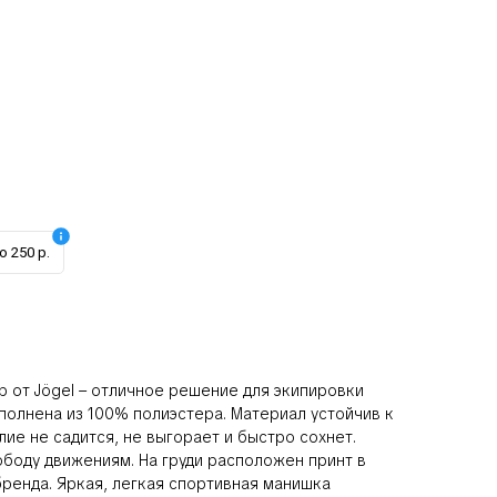
о 250 р.
ib от Jögel – отличное решение для экипировки
полнена из 100% полиэстера. Материал устойчив к
лие не садится, не выгорает и быстро сохнет.
боду движениям. На груди расположен принт в
бренда. Яркая, легкая спортивная манишка