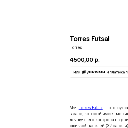
Torres Futsal
Torres
4500,00
р.
Или
4 платежа по
добавить в корзину
Мяч
Torres Futsal
— это футза
в зале, который имеет мень
для лучшего контроля на ро
сшивкой панелей (32 панели