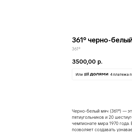
361° черно-белы
361°
3500,00
р.
Или
4 платежа п
добавить в корзину
Черно-белый мяч (361°) — э
пятиугольников и 20 шестиу
чемпионате мира 1970 года.
позволяет создавать узнава