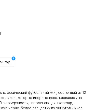
й
о 875 р.
то классический футбольный мяч, состоящий из 12
гольников, которые впервые использовались на
 Его поверхность, напоминающая икосаэдр,
емую черно-белую расцветку из пятиугольников